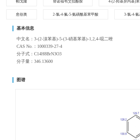
帕戈隆
替诺福韦艾拉酚胺
4-(2-羟基异丙基)
愈创奥
2-氯-4-氟-5-氨磺酰基苯甲酸
3-氯-4-
基本信息
中文名：3-(2-溴苯基)-5-(3-硝基苯基)-1,2,4-噁二唑
CAS No.：1000339-27-4
分子式：C14H8BrN3O3
分子量：346.13600
图谱