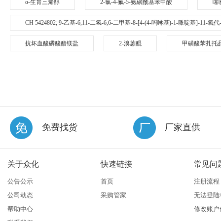
α-生育三烯醇
2-氯-4-氟-5-氨磺酰基苯甲酸
噻
CH 5424802; 9-乙基-6,11-二氢-6,6-二甲基-8-[4-(4-吗啉基)-1-哌啶基]-11-
抗坏血酸磷酸酯镁盐
2-溴蒽醌
甲磺酸苯扎托
免费找货
厂家直供
关于众化
快速链接
常见问
公告公示
首页
注册流程
公司动态
采购管家
无法登陆
帮助中心
修改账户