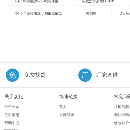
1,4,7,10-四氮杂-2,6-吡啶环蕃
依度沙班杂质EDBZP
(S)-1-苄基吡咯烷-3-羧酸盐酸盐
愈创奥
2-chlo
免费找货
厂家直供
关于众化
快速链接
常见问
公告公示
首页
注册流程
公司动态
采购管家
无法登陆
帮助中心
修改账户