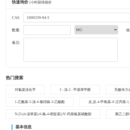
快速询价
1小时获得报价
CAS:
数量:
收
备注:
热门搜索
对氰基溴化苄
3 - 溴-2 - 甲基苯甲醛
乳酸米力
1-乙酰基-5-溴-4-氯吲哚-3-乙酸酯
反,反-4-甲氧基-4'-正丙基-1
N-[5-(4-溴苯基)-6-氯-4-嘧啶基]-N'-丙基氨基磺酰胺
聚乙二醇
基本信息