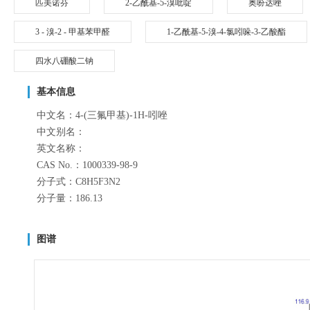
匹美诺芬
2-乙酰基-5-溴吡啶
奥吩达唑
3 - 溴-2 - 甲基苯甲醛
1-乙酰基-5-溴-4-氯吲哚-3-乙酸酯
四水八硼酸二钠
基本信息
中文名：4-(三氟甲基)-1H-吲唑
中文别名：
英文名称：
CAS No.：1000339-98-9
分子式：C8H5F3N2
分子量：186.13
图谱