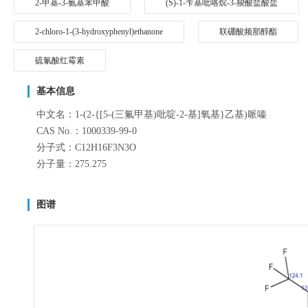
2-甲基-3-氨基苯甲酸
(S)-1-苄基吡咯烷-3-羧酸盐酸盐
2-chloro-1-(3-hydroxyphenyl)ethanone
联硼酸频那醇酯
硫氰酸红霉素
基本信息
中文名：1-(2-{[5-(三氟甲基)吡啶-2-基]氧基}乙基)哌嗪
CAS No.：1000339-99-0
分子式：C12H16F3N3O
分子量：275.275
图谱