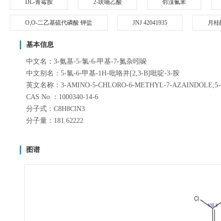
DL-青霉胺
2-呋喃乙酸
邻溴氟苯
O,O-二乙基硫代磷酸 钾盐
JNJ 42041935
月桂
基本信息
中文名：3-氨基-5-氯-6-甲基-7-氮杂吲哚
中文别名：5-氯-6-甲基-1H-吡咯并[2,3-B]吡啶-3-胺
英文名称：3-AMINO-5-CHLORO-6-METHYL-7-AZAINDOLE;5-Chloro-6
CAS No.：1000340-14-6
分子式：C8H8ClN3
分子量：181.62222
图谱