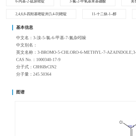
6-丙基-2-硫尿嘧啶
3-氟-2-甲氧基苯基硼酸
美
2,4,6,8-四羟基嘧啶并[5,4-D]嘧啶
11-十二炔-1--醇
基本信息
中文名：3-溴-5-氯-6-甲基-7-氮杂吲哚
中文别名：
英文名称：3-BROMO-5-CHLORO-6-METHYL-7-AZAINDOLE;3-BroMo-5
CAS No.：1000340-17-9
分子式：C8H6BrClN2
分子量：245.50364
图谱