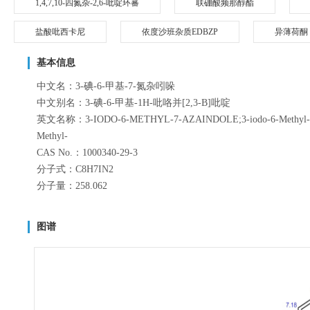
1,4,7,10-四氮杂-2,6-吡啶环蕃
联硼酸频那醇酯
盐酸吡西卡尼
依度沙班杂质EDBZP
异薄荷酮
基本信息
中文名：3-碘-6-甲基-7-氮杂吲哚
中文别名：3-碘-6-甲基-1H-吡咯并[2,3-B]吡啶
英文名称：3-IODO-6-METHYL-7-AZAINDOLE;3-iodo-6-Methyl-1H-pyrro
Methyl-
CAS No.：1000340-29-3
分子式：C8H7IN2
分子量：258.062
图谱