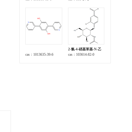
2-氯-4-硝基苯基-N-乙
cas：1013635-39-6
酰-β-D-氨基葡萄糖苷
cas：103614-82-0