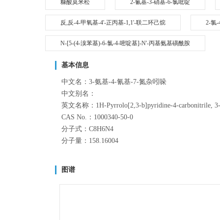
糠酸莫米松
2-氰基-3-硝基-6-氯吡啶
反,反-4-甲氧基-4'-正丙基-1,1'-联二环己烷
2-氯
N-[5-(4-溴苯基)-6-氯-4-嘧啶基]-N'-丙基氨基磺酰胺
基本信息
中文名：3-氨基-4-氰基-7-氮杂吲哚
中文别名：
英文名称：1H-Pyrrolo[2,3-b]pyridine-4-carbonitrile
CAS No.：1000340-50-0
分子式：C8H6N4
分子量：158.16004
图谱