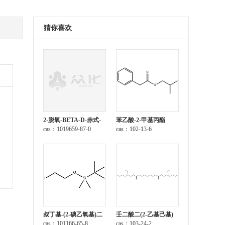
猜你喜欢
2-脱氧-BETA-D-赤式-
苯乙酸-2-甲基丙酯
呋喃戊糖 1-乙酸酯 3,5-
cas：1019659-87-0
cas：102-13-6
二(4-氯苯甲酸酯)
叔丁基-(2-碘乙氧基)二
壬二酸二(2-乙基己基)
甲基硅烷
cas：101166-65-8
酯
cas：103-24-2