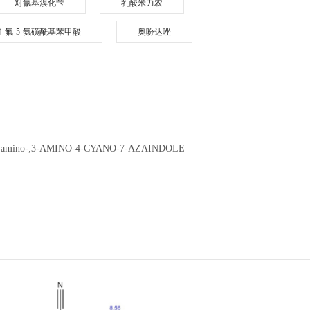
对氰基溴化苄
乳酸米力农
-4-氟-5-氨磺酰基苯甲酸
奥吩达唑
, 3-amino-;3-AMINO-4-CYANO-7-AZAINDOLE