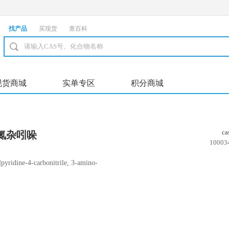
找产品
买现货
查百科
现货商城
实单专区
积分商城
c
7-氮杂吲哚
10003
ridine-4-carbonitrile, 3-amino-