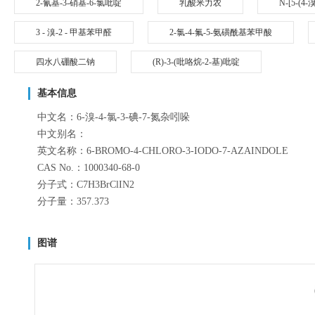
2-氰基-3-硝基-6-氯吡啶
乳酸米力农
N-[5-(
3 - 溴-2 - 甲基苯甲醛
2-氯-4-氟-5-氨磺酰基苯甲酸
四水八硼酸二钠
(R)-3-(吡咯烷-2-基)吡啶
基本信息
中文名：6-溴-4-氯-3-碘-7-氮杂吲哚
中文别名：
英文名称：6-BROMO-4-CHLORO-3-IODO-7-AZAINDOLE
CAS No.：1000340-68-0
分子式：C7H3BrClIN2
分子量：357.373
图谱