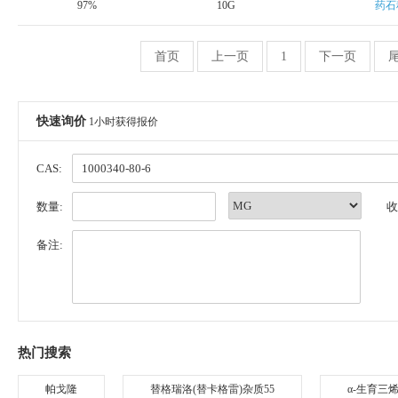
97%
10G
药石
首页
上一页
1
下一页
快速询价
1小时获得报价
CAS:
数量:
收
备注:
热门搜索
帕戈隆
替格瑞洛(替卡格雷)杂质55
α-生育三