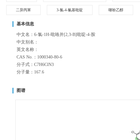
二异丙苯
3-氯-4-氰基吡啶
噻吩乙醇
基本信息
中文名：6-氯-1H-吡咯并[2,3-B]吡啶-4-胺
中文别名：
英文名称：
CAS No.：1000340-80-6
分子式：C7H6ClN3
分子量：167.6
图谱