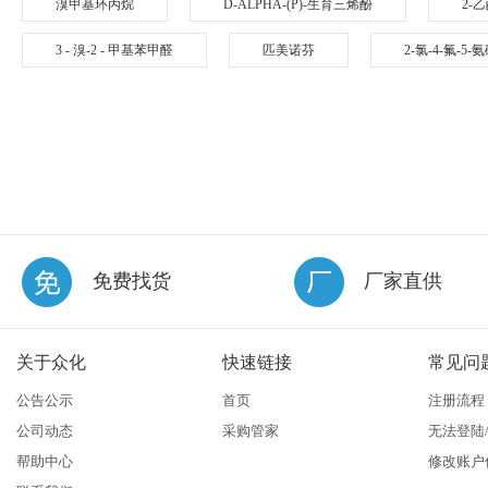
溴甲基环丙烷
D-ALPHA-(P)-生育三烯酚
2-
3 - 溴-2 - 甲基苯甲醛
匹美诺芬
2-氯-4-氟-
免费找货
厂家直供
关于众化
快速链接
常见问
公告公示
首页
注册流程
公司动态
采购管家
无法登陆
帮助中心
修改账户