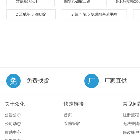
对氰基溴化苄
四水八硼酸二钠
(R)-3-(吡咯烷
2-乙酰基-5-溴吡啶
2-氯-4-氟-5-氨磺酰基苯甲酸
免费找货
厂家直供
关于众化
快速链接
常见问
公告公示
首页
注册流程
公司动态
采购管家
无法登陆
帮助中心
修改账户