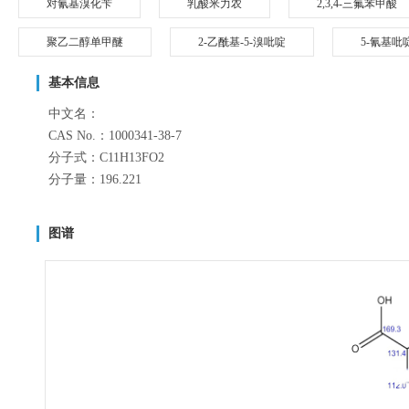
对氰基溴化苄
乳酸米力农
2,3,4-三氟苯甲酸
聚乙二醇单甲醚
2-乙酰基-5-溴吡啶
5-氰基吡
基本信息
中文名：
CAS No.：1000341-38-7
分子式：C11H13FO2
分子量：196.221
图谱