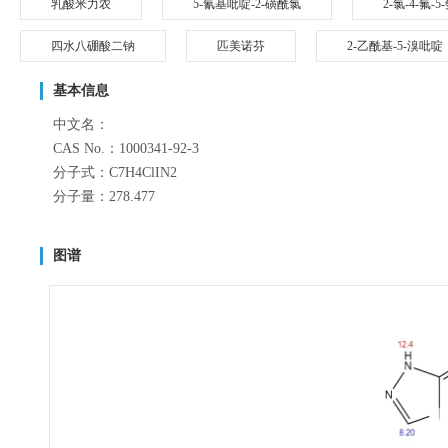
乳酸米力农
5-氰基吡啶-2-磺酰氯
2-氯-4-氟
四水八硼酸二钠
匹美诺芬
2-乙酰基-5-溴吡啶
基本信息
中文名：
CAS No.：1000341-92-3
分子式：C7H4ClIN2
分子量：278.477
图谱