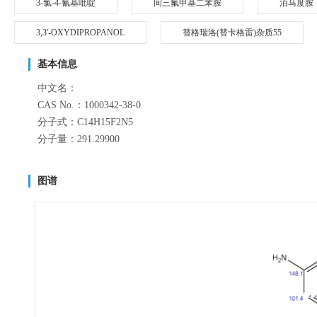
3-氯-4-氰基吡啶
间三氟甲基二苯胺
泊马度胺
3,3'-OXYDIPROPANOL
替格瑞洛(替卡格雷)杂质55
基本信息
中文名：
CAS No.：1000342-38-0
分子式：C14H15F2N5
分子量：291.29900
图谱