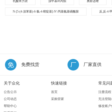
乳酸米力农
溴甲基环丙烷
奥吩达唑
N-[5-(4-溴苯基)-6-氯-4-嘧啶基]-N'-丙基氨基磺酰胺
反,反-4-
免费找货
厂家直供
关于众化
快速链接
常见问
公告公示
首页
注册流程
公司动态
采购管家
无法登陆
帮助中心
修改账户