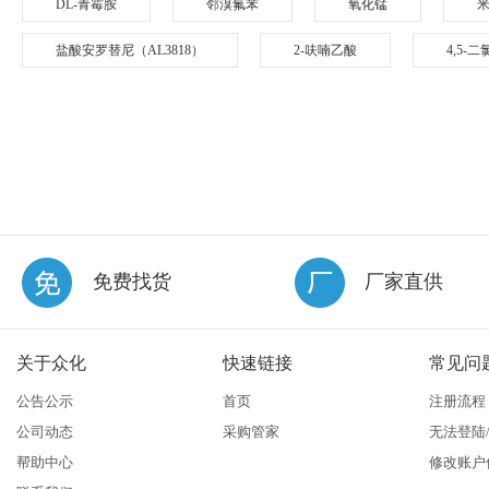
DL-青霉胺
邻溴氟苯
氧化锰
盐酸安罗替尼（AL3818）
2-呋喃乙酸
4,5-
免费找货
厂家直供
关于众化
快速链接
常见问
公告公示
首页
注册流程
公司动态
采购管家
无法登陆
帮助中心
修改账户