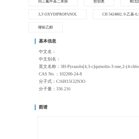
间三氟甲基二苯胺
愈创奥
帕戈
3,3'-OXYDIPROPANOL
CH 5424802; 9-乙基
噻吩乙醇
基本信息
中文名：
中文别名：
英文名称：3H-Pyrazolo[4,3-c]quinolin-3-one,2-(4-chloro
CAS No.：102200-24-8
分子式：C16H15Cl2N3O
分子量：336.216
图谱