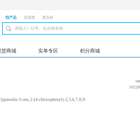
找产品
买现货
查百科
现货商城
实单专区
积分商城
c
10220
uinolin-3-one,2-(4-chlorophenyl)-2,5,6,7,8,9-
 (1:1)