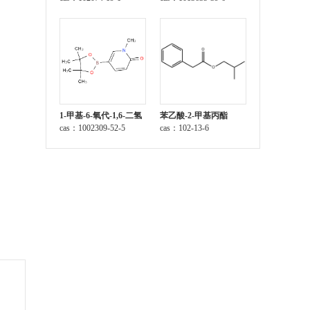
1-甲基-6-氧代-1,6-二氢
苯乙酸-2-甲基丙酯
吡啶-3-硼酸频那醇酯
cas：1002309-52-5
cas：102-13-6