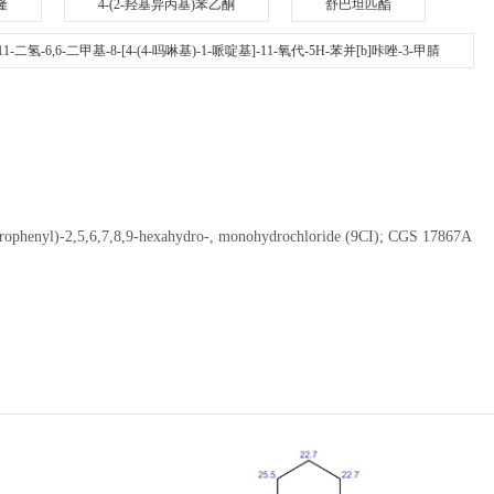
隆
4-(2-羟基异丙基)苯乙酮
舒巴坦匹酯
-6,11-二氢-6,6-二甲基-8-[4-(4-吗啉基)-1-哌啶基]-11-氧代-5H-苯并[b]咔唑-3-甲腈
phenyl)-2,5,6,7,8,9-hexahydro-, monohydrochloride (9CI); CGS 17867A