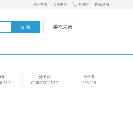
众化首页
会员中心
购物车
网站导航
委托采购
as号
分子式
分子量
0-24-8
C16H15Cl2N3O
336.216