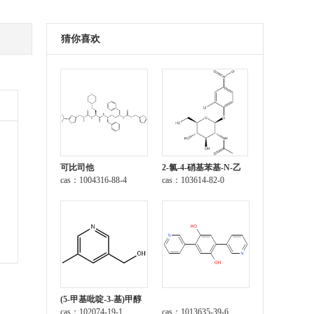
猜你喜欢
可比司他
2-氯-4-硝基苯基-N-乙
cas：1004316-88-4
酰-β-D-氨基葡萄糖苷
cas：103614-82-0
(5-甲基吡啶-3-基)甲醇
cas：102074-19-1
cas：1013635-39-6