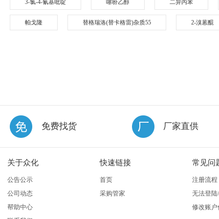
3-氯-4-氰基吡啶
噻吩乙醇
二异丙苯
帕戈隆
替格瑞洛(替卡格雷)杂质55
2-溴蒽醌
免费找货
厂家直供
关于众化
快速链接
常见问
公告公示
首页
注册流程
公司动态
采购管家
无法登陆
帮助中心
修改账户