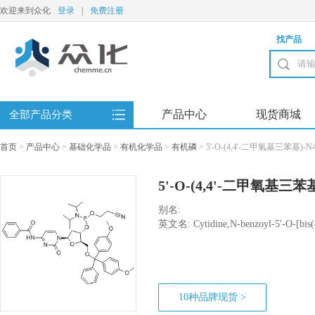
欢迎来到众化
登录
|
免费注册
找产品
产品中心
现货商城
全部产品分类
首页
>
产品中心
>
基础化学品
>
有机化学品
>
有机磷
>
5'-O-(4,4'-二甲氧基三苯基)
5'-O-(4,4'-二甲氧基三苯
苷-3'-(2-氰乙基-N,N-
别名:
英文名: Cytidine,N-benzoyl-5'-O-[bis(
deoxy-, 3'-[2-cyanoethylN,N-bis(1-met
10种品牌现货 >