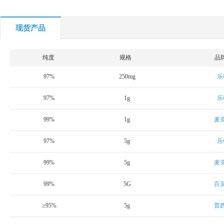
现货产品
纯度
规格
品
97%
250mg
乐
97%
1g
乐
99%
1g
麦
97%
5g
乐
99%
5g
麦
99%
5G
百
≥95%
5g
普