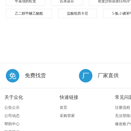
甲基强的松龙
匹美诺芬
依度沙班杂质EDBZP
乙二醇甲醚乙酸酯
盐酸吡西卡尼
5-氯-2-碘
免费找货
厂家直供
关于众化
快速链接
常见问
公告公示
首页
注册流程
公司动态
采购管家
无法登陆
帮助中心
修改账户