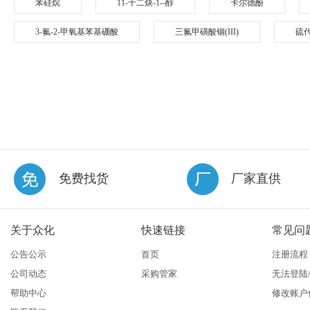
苯硅烷
11-十二炔-1--醇
卡尔德酚
3-氟-2-甲氧基苯基硼酸
三氟甲磺酸铟(III)
硫
免费找货
厂家直供
关于众化
快速链接
常见问
公告公示
首页
注册流程
公司动态
采购管家
无法登陆
帮助中心
修改账户