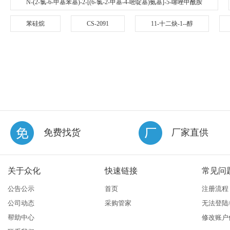
N-(2-氯-6-甲基苯基)-2-[(6-氯-2-甲基-4-嘧啶基)氨基]-5-噻唑甲酰胺
苯硅烷
CS-2091
11-十二炔-1--醇
免费找货
厂家直供
关于众化
快速链接
常见问
公告公示
首页
注册流程
公司动态
采购管家
无法登陆
帮助中心
修改账户