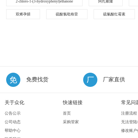
2-chloro-1-(3-hydroxyphenyl)ethanone
阿扎哌隆
双烯孕腈
硫酸氯吡格雷
硫氰酸红霉素
免费找货
厂家直供
关于众化
快速链接
常见问
公告公示
首页
注册流程
公司动态
采购管家
无法登陆
帮助中心
修改账户