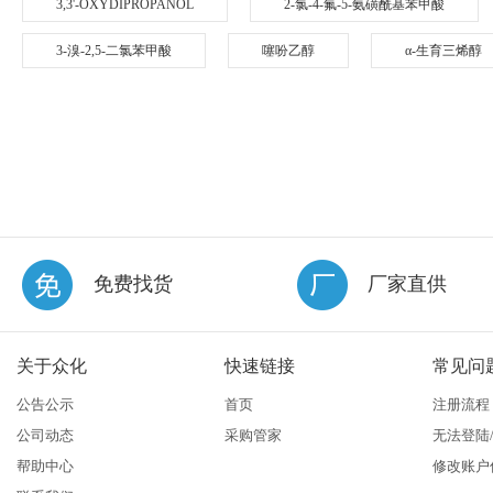
3,3'-OXYDIPROPANOL
2-氯-4-氟-5-氨磺酰基苯甲酸
3-溴-2,5-二氯苯甲酸
噻吩乙醇
α-生育三烯醇
免费找货
厂家直供
关于众化
快速链接
常见问
公告公示
首页
注册流程
公司动态
采购管家
无法登陆
帮助中心
修改账户