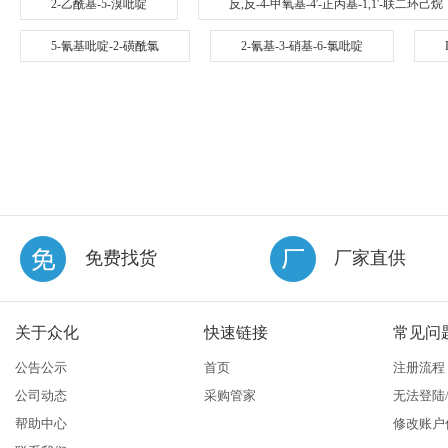
2-乙酰基-5-溴吡啶
反,反-4-甲氧基-4'-正丙基-1,1'-联二环己烷
5-氰基吡啶-2-磺酰氯
2-氰基-3-硝基-6-氯吡啶
免费找货
厂家直供
关于众化
快速链接
常见问
公告公示
首页
注册流程
公司动态
采购管家
无法登陆
帮助中心
修改账户