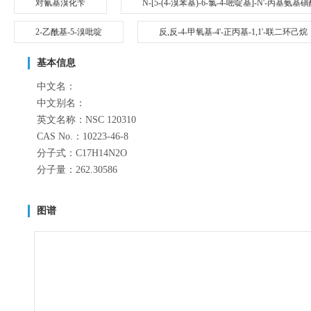
对氰基溴化苄
N-[5-(4-溴苯基)-6-氯-4-嘧啶基]-N'-丙基氨基
2-乙酰基-5-溴吡啶
反,反-4-甲氧基-4'-正丙基-1,1'-联二环己烷
基本信息
中文名：
中文别名：
英文名称：NSC 120310
CAS No.：10223-46-8
分子式：C17H14N2O
分子量：262.30586
图谱