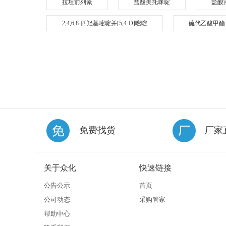
拉坦前列素
盐酸美托咪啶
盐酸
2,4,6,8-四羟基嘧啶并[5,4-D]嘧啶
硫代乙酸甲酯
免费找货
厂家
关于众化
快速链接
公告公示
首页
公司动态
采购管家
帮助中心