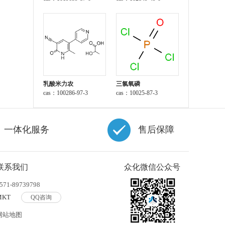
二(4-氯苯甲酸酯)
乳酸米力农
三氯氧磷
cas：100286-97-3
cas：10025-87-3
一体化服务
售后保障
联系我们
众化微信公众号
571-89739798
MKT
QQ咨询
网站地图