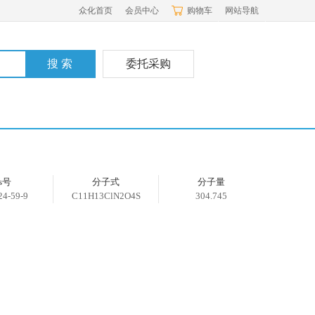
众化首页
会员中心
购物车
网站导航
委托采购
as号
分子式
分子量
24-59-9
C11H13ClN2O4S
304.745