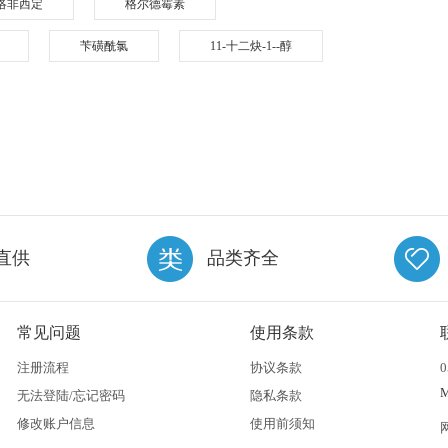
洛非西定
格尔德霉素
苄磺酰氯
11-十二炔-1--醇
直供
品类齐全
常见问题
使用条款
注册流程
协议条款
0
无法登陆/忘记密码
隐私条款
修改账户信息
使用前须知