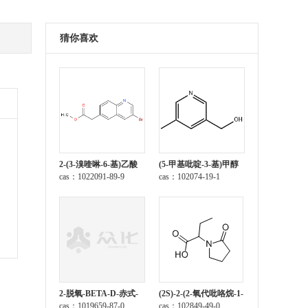
猜你喜欢
2-(3-溴喹啉-6-基)乙酸
(5-甲基吡啶-3-基)甲醇
甲酯
cas：1022091-89-9
cas：102074-19-1
2-脱氧-BETA-D-赤式-
(2S)-2-(2-氧代吡咯烷-1-
呋喃戊糖 1-乙酸酯 3,5-
cas：1019659-87-0
基)丁酸
cas：102849-49-0