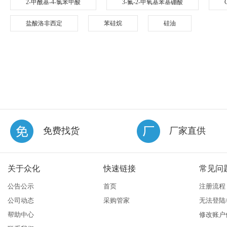
2-甲酰基-4-氯苯甲酸
3-氟-2-甲氧基苯基硼酸
盐酸洛非西定
苯硅烷
硅油
免费找货
厂家直供
关于众化
快速链接
常见问
公告公示
首页
注册流程
公司动态
采购管家
无法登陆
帮助中心
修改账户