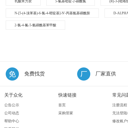
乳酸米力农
5-氰基吡啶-2-磺酰氯
(R)-3-(吡
N-[5-(4-溴苯基)-6-氯-4-嘧啶基]-N'-丙基氨基磺酰胺
D-ALPH
2-氯-4-氟-5-氨磺酰基苯甲酸
免费找货
厂家直供
关于众化
快速链接
常见问
公告公示
首页
注册流程
公司动态
采购管家
无法登陆
帮助中心
修改账户