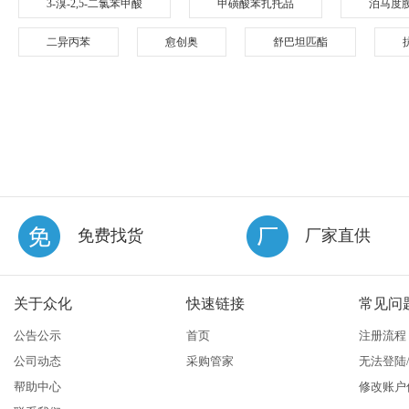
3-溴-2,5-二氯苯甲酸
甲磺酸苯扎托品
泊马度
二异丙苯
愈创奥
舒巴坦匹酯
免费找货
厂家直供
关于众化
快速链接
常见问
公告公示
首页
注册流程
公司动态
采购管家
无法登陆
帮助中心
修改账户