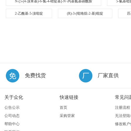
N-[5-(4-溴苯基)-6-氯-4-嘧啶基]-N'-丙基氨基磺酰胺
5-氰基吡
2-乙酰基-5-溴吡啶
(R)-3-(吡咯烷-2-基)吡啶
匹
免费找货
厂家直供
关于众化
快速链接
常见问
公告公示
首页
注册流程
公司动态
采购管家
无法登陆
帮助中心
修改账户