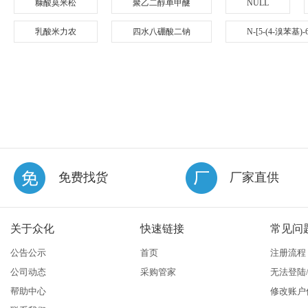
糠酸莫米松
聚乙二醇单甲醚
NULL
乳酸米力农
四水八硼酸二钠
N-[5-(4-溴苯基
免费找货
厂家直供
关于众化
快速链接
常见问
公告公示
首页
注册流程
公司动态
采购管家
无法登陆
帮助中心
修改账户