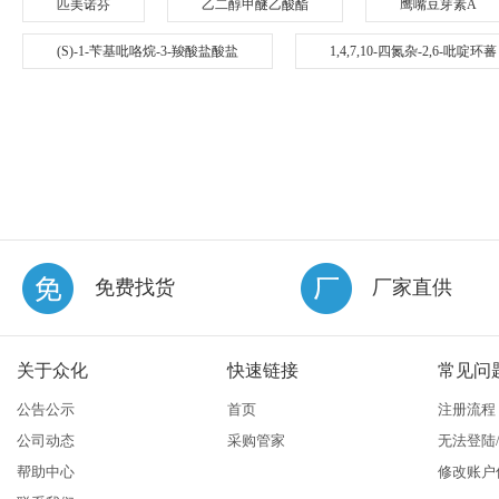
匹美诺芬
乙二醇甲醚乙酸酯
鹰嘴豆芽素A
(S)-1-苄基吡咯烷-3-羧酸盐酸盐
1,4,7,10-四氮杂-2,6-吡啶环蕃
免费找货
厂家直供
关于众化
快速链接
常见问
公告公示
首页
注册流程
公司动态
采购管家
无法登陆
帮助中心
修改账户