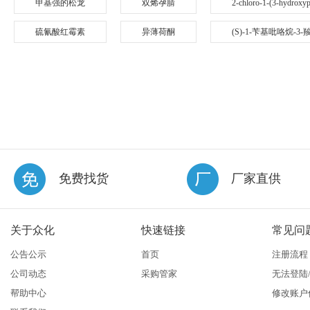
甲基强的松龙
双烯孕腈
2-chloro-1-(3-hydroxy
硫氰酸红霉素
异薄荷酮
(S)-1-苄基吡咯烷-3
免费找货
厂家直供
关于众化
快速链接
常见问
公告公示
首页
注册流程
公司动态
采购管家
无法登陆
帮助中心
修改账户