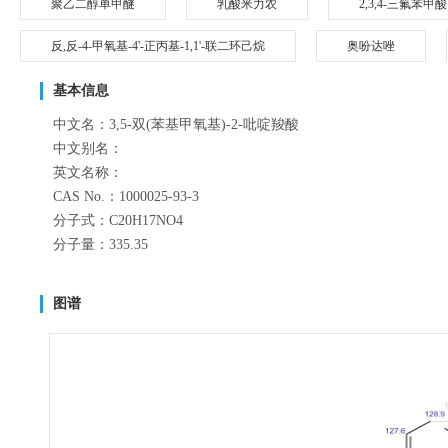
聚乙二醇单甲醚
乳酸米力农
2,3,4-三氟苯甲酸
反,反-4-甲氧基-4'-正丙基-1,1'-联二环己烷
奥吩达唑
基本信息
中文名：3,5-双(苯基甲氧基)-2-吡啶羧酸
中文别名：
英文名称：
CAS No.：1000025-93-3
分子式：C20H17NO4
分子量：335.35
图谱