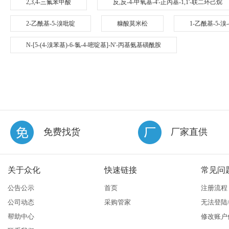
2,3,4-三氟苯甲酸
反,反-4-甲氧基-4'-正丙基-1,1'-联二环己烷
2-乙酰基-5-溴吡啶
糠酸莫米松
1-乙酰基-5-溴
N-[5-(4-溴苯基)-6-氯-4-嘧啶基]-N'-丙基氨基磺酰胺
免费找货
厂家直供
关于众化
快速链接
常见问
公告公示
首页
注册流程
公司动态
采购管家
无法登陆
帮助中心
修改账户