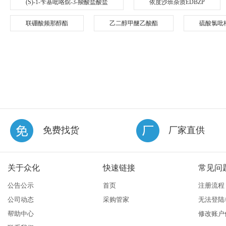
(S)-1-苄基吡咯烷-3-羧酸盐酸盐
依度沙班杂质EDBZP
联硼酸频那醇酯
乙二醇甲醚乙酸酯
硫酸氯吡
免费找货
厂家直供
关于众化
快速链接
常见问
公告公示
首页
注册流程
公司动态
采购管家
无法登陆
帮助中心
修改账户