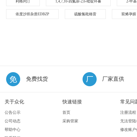
利格列汀
1,4,7,10-四氮杂-2,6-吡啶环蕃
2-甲
依度沙班杂质EDBZP
硫酸氯吡格雷
双烯孕腈
免费找货
厂家直供
关于众化
快速链接
常见问
公告公示
首页
注册流程
公司动态
采购管家
无法登陆
帮助中心
修改账户