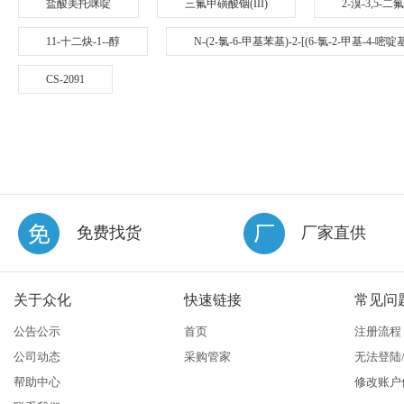
盐酸美托咪啶
三氟甲磺酸铟(III)
2-溴-3,5-
11-十二炔-1--醇
N-(2-氯-6-甲基苯基)-2-[(6-氯-2-甲基-4-
CS-2091
免费找货
厂家直供
关于众化
快速链接
常见问
公告公示
首页
注册流程
公司动态
采购管家
无法登陆
帮助中心
修改账户