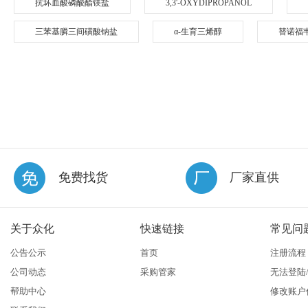
抗坏血酸磷酸酯镁盐
3,3'-OXYDIPROPANOL
三苯基膦三间磺酸钠盐
α-生育三烯醇
替诺福
免费找货
厂家直供
关于众化
快速链接
常见问
公告公示
首页
注册流程
公司动态
采购管家
无法登陆
帮助中心
修改账户