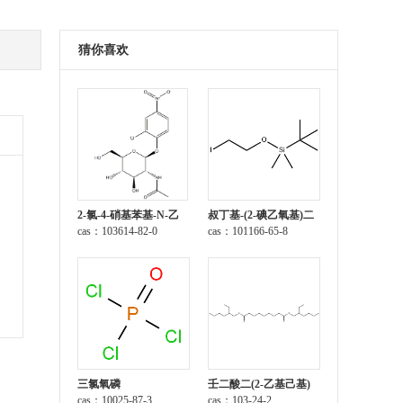
猜你喜欢
2-氯-4-硝基苯基-N-乙
叔丁基-(2-碘乙氧基)二
酰-β-D-氨基葡萄糖苷
cas：103614-82-0
甲基硅烷
cas：101166-65-8
三氯氧磷
壬二酸二(2-乙基己基)
cas：10025-87-3
酯
cas：103-24-2