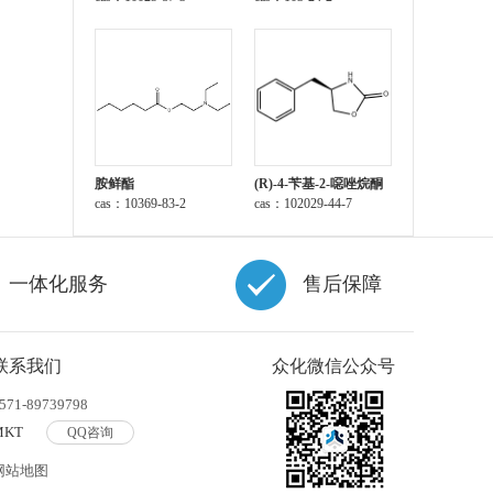
胺鲜酯
(R)-4-苄基-2-噁唑烷酮
cas：10369-83-2
cas：102029-44-7
一体化服务
售后保障
联系我们
众化微信公众号
571-89739798
MKT
QQ咨询
网站地图