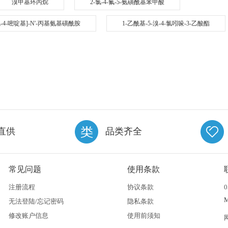
溴甲基环丙烷
2-氯-4-氟-5-氨磺酰基苯甲酸
6-氯-4-嘧啶基]-N'-丙基氨基磺酰胺
1-乙酰基-5-溴-4-氯吲哚-3-乙酸酯
直供
品类齐全
常见问题
使用条款
注册流程
协议条款
0
无法登陆/忘记密码
隐私条款
修改账户信息
使用前须知