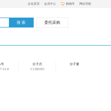
众化首页
会员中心
购物车
网站导航
委托采购
as号
分子式
分子量
7-31-0
C13H16O