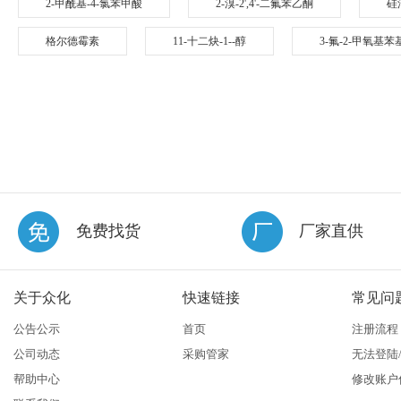
2-甲酰基-4-氯苯甲酸
2-溴-2',4'-二氟苯乙酮
硅
格尔德霉素
11-十二炔-1--醇
3-氟-2-甲氧基
免费找货
厂家直供
关于众化
快速链接
常见问
公告公示
首页
注册流程
公司动态
采购管家
无法登陆
帮助中心
修改账户