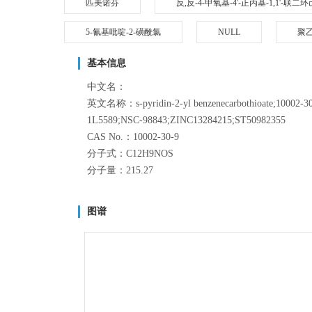
匹美诺芬
反,反-4-甲氧基-4'-正丙基-1,1'-联二
5-氰基吡啶-2-磺酰氯
NULL
聚
基本信息
中文名：
英文名称：s-pyridin-2-yl benzenecarbothioate;10002-30
1L5589;NSC-98843;ZINC13284215;ST50982355
CAS No.：10002-30-9
分子式：C12H9NOS
分子量：215.27
图谱