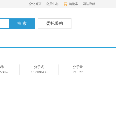
众化首页
会员中心
购物车
网站导航
委托采购
as号
分子式
分子量
2-30-9
C12H9NOS
215.27