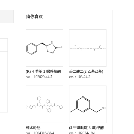
猜你喜欢
(R)-4-苄基-2-噁唑烷酮
壬二酸二(2-乙基己基)
cas：102029-44-7
酯
cas：103-24-2
可比司他
(5-甲基吡啶-3-基)甲醇
cas：1004316-88-4
cas：102074-19-1