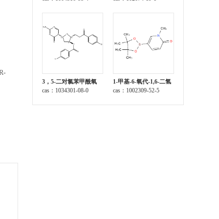
R-
3，5-二对氯苯甲酰氧
1-甲基-6-氧代-1,6-二氢
基-2-脱氧-5-氮杂胞苷
cas：1034301-08-0
吡啶-3-硼酸频那醇酯
cas：1002309-52-5