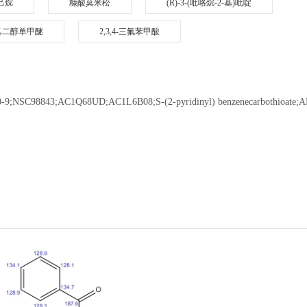
环己烷
糠酸莫米松
(R)-3-(吡咯烷-2-基)吡啶
乙二醇单甲醚
2,3,4-三氟苯甲酸
-9;NSC98843;AC1Q68UD;AC1L6B08;S-(2-pyridinyl) benzenecarbothioate;A