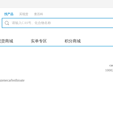
找产品
买现货
查百科
现货商城
实单专区
积分商城
c
1000
zenecarbothioate