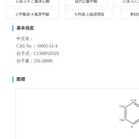
2-溴-2',4'-二氟苯乙酮
硫代乙酸甲酯
2-溴-3,
2-甲酰基-4-氯苯甲酸
6-丙基-2-硫尿嘧啶
苯硅
基本信息
中文名：
CAS No.：10002-51-4
分子式：C13H8N2O2S
分子量：256.28000
图谱