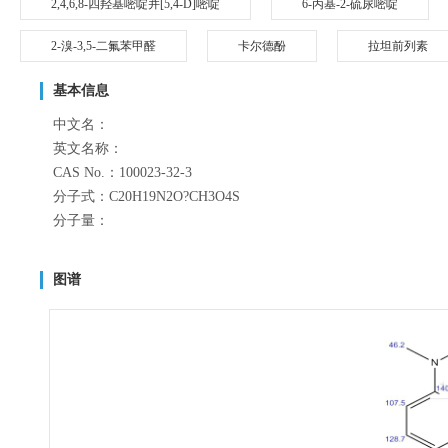
2,4,6,8-四羟基嘧啶并[5,4-D]嘧啶
6-丙基-2-硫尿嘧啶
2-溴-3,5-二氟苯甲醛
卡尔德酚
拉坦前列素
基本信息
中文名：
英文名称：
CAS No.：100023-32-3
分子式：C20H19N2O?CH3O4S
分子量：
图谱