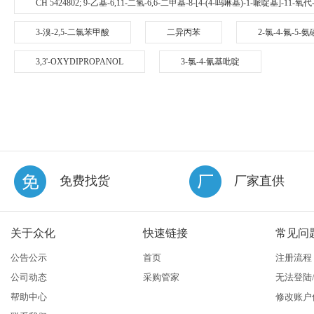
CH 5424802; 9-乙基-6,11-二氢-6,6-二甲基-8-[4-(4-吗啉基)-1-哌啶基]-11-
3-溴-2,5-二氯苯甲酸
二异丙苯
2-氯-4-氟-5
3,3'-OXYDIPROPANOL
3-氯-4-氰基吡啶
免费找货
厂家直供
关于众化
快速链接
常见问
公告公示
首页
注册流程
公司动态
采购管家
无法登陆
帮助中心
修改账户