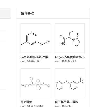
猜你喜欢
(5-甲基吡啶-3-基)甲醇
(2S)-2-(2-氧代吡咯烷-1-
cas：102074-19-1
基)丁酸
cas：102849-49-0
可比司他
间三氟甲基二苯胺
cas：1004316-88-4
cas：101-23-5