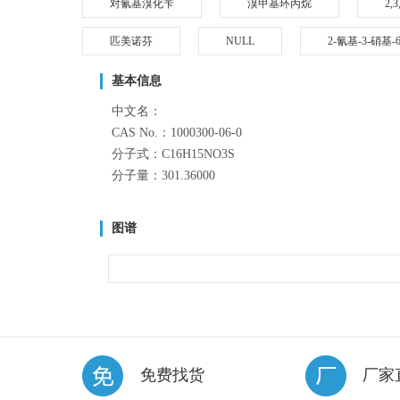
对氰基溴化苄
溴甲基环丙烷
2,
匹美诺芬
NULL
2-氰基-3-硝基
基本信息
中文名：
CAS No.：1000300-06-0
分子式：C16H15NO3S
分子量：301.36000
图谱
免费找货
厂家