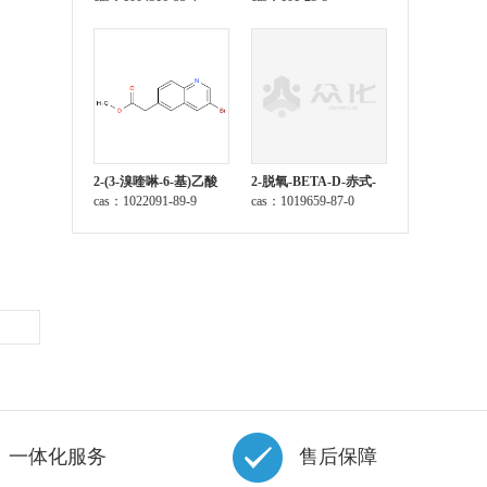
2-(3-溴喹啉-6-基)乙酸
2-脱氧-BETA-D-赤式-
甲酯
cas：1022091-89-9
呋喃戊糖 1-乙酸酯 3,5-
cas：1019659-87-0
二(4-氯苯甲酸酯)
一体化服务
售后保障