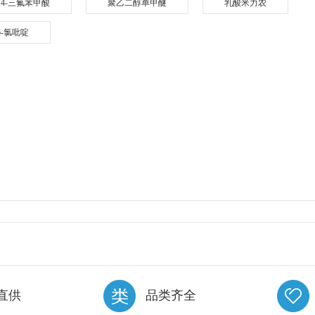
3,4-三氟苯甲酸
聚乙二醇单甲醚
乳酸米力农
-6-氯吡啶
直供
品类齐全